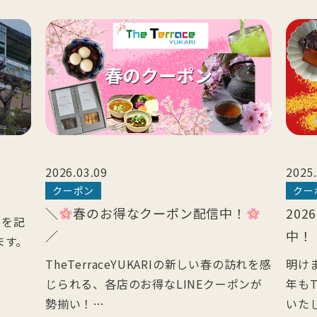
2026.03.09
2025.
クーポン
クー
＼
春のお得なクーポン配信中！
20
年を記
／
中！
ます。
TheTerraceYUKARIの新しい春の訪れを感
明け
じられる、各店のお得なLINEクーポンが
年もT
勢揃い！…
いた